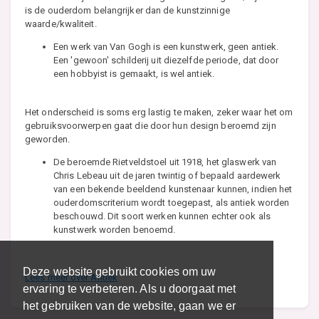
is de ouderdom belangrijker dan de kunstzinnige
waarde/kwaliteit.
Een werk van Van Gogh is een kunstwerk, geen antiek.
Een 'gewoon' schilderij uit diezelfde periode, dat door
een hobbyist is gemaakt, is wel antiek.
Het onderscheid is soms erg lastig te maken, zeker waar het om
gebruiksvoorwerpen gaat die door hun design beroemd zijn
geworden.
De beroemde Rietveldstoel uit 1918, het glaswerk van
Chris Lebeau uit de jaren twintig of bepaald aardewerk
van een bekende beeldend kunstenaar kunnen, indien het
ouderdomscriterium wordt toegepast, als antiek worden
beschouwd. Dit soort werken kunnen echter ook als
kunstwerk worden benoemd.
Deze website gebruikt cookies om uw
Lees meer over Antiek
ervaring te verbeteren. Als u doorgaat met
het gebruiken van de website, gaan we er