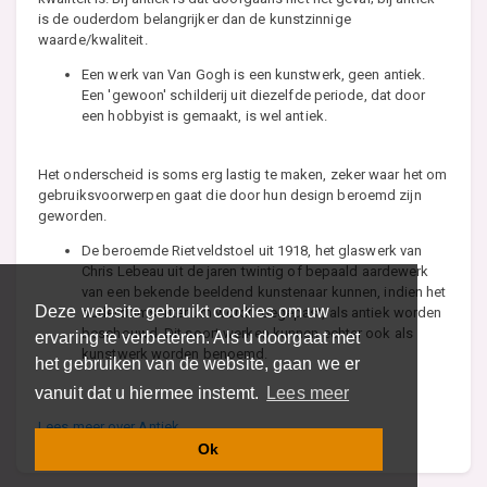
is de ouderdom belangrijker dan de kunstzinnige
waarde/kwaliteit.
Een werk van Van Gogh is een kunstwerk, geen antiek.
Een 'gewoon' schilderij uit diezelfde periode, dat door
een hobbyist is gemaakt, is wel antiek.
Het onderscheid is soms erg lastig te maken, zeker waar het om
gebruiksvoorwerpen gaat die door hun design beroemd zijn
geworden.
De beroemde Rietveldstoel uit 1918, het glaswerk van
Chris Lebeau uit de jaren twintig of bepaald aardewerk
van een bekende beeldend kunstenaar kunnen, indien het
Deze website gebruikt cookies om uw
ouderdomscriterium wordt toegepast, als antiek worden
beschouwd. Dit soort werken kunnen echter ook als
ervaring te verbeteren. Als u doorgaat met
kunstwerk worden benoemd.
het gebruiken van de website, gaan we er
vanuit dat u hiermee instemt.
Lees meer
Lees meer over Antiek
Ok