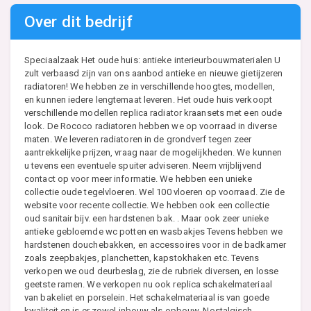
Over dit bedrijf
Speciaalzaak Het oude huis: antieke interieurbouwmaterialen U
zult verbaasd zijn van ons aanbod antieke en nieuwe gietijzeren
radiatoren! We hebben ze in verschillende hoogtes, modellen,
en kunnen iedere lengtemaat leveren. Het oude huis verkoopt
verschillende modellen replica radiator kraansets met een oude
look. De Rococo radiatoren hebben we op voorraad in diverse
maten. We leveren radiatoren in de grondverf tegen zeer
aantrekkelijke prijzen, vraag naar de mogelijkheden. We kunnen
u tevens een eventuele spuiter adviseren. Neem vrijblijvend
contact op voor meer informatie. We hebben een unieke
collectie oude tegelvloeren. Wel 100 vloeren op voorraad. Zie de
website voor recente collectie. We hebben ook een collectie
oud sanitair bijv. een hardstenen bak. . Maar ook zeer unieke
antieke gebloemde wc potten en wasbakjes Tevens hebben we
hardstenen douchebakken, en accessoires voor in de badkamer
zoals zeepbakjes, planchetten, kapstokhaken etc. Tevens
verkopen we oud deurbeslag, zie de rubriek diversen, en losse
geetste ramen. We verkopen nu ook replica schakelmateriaal
van bakeliet en porselein. Het schakelmateriaal is van goede
kwaliteit en is er zowel inbouw als opbouw. Nostalgisch