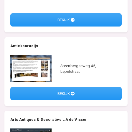
BEKIJK
Antiekparadijs
Steenbergseweg 45,
Lepelstraat
BEKIJK
Arts Antiques & Decorative L A de Visser