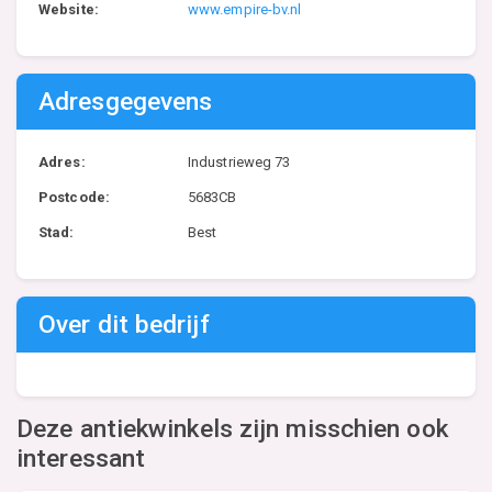
Website:
www.empire-bv.nl
Adresgegevens
Adres:
Industrieweg 73
Postcode:
5683CB
Stad:
Best
Over dit bedrijf
Deze antiekwinkels zijn misschien ook
interessant