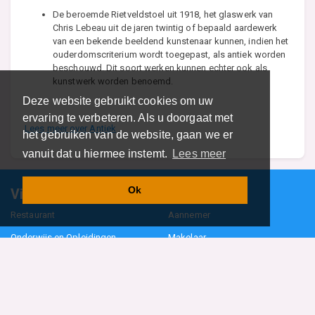
De beroemde Rietveldstoel uit 1918, het glaswerk van
Chris Lebeau uit de jaren twintig of bepaald aardewerk
van een bekende beeldend kunstenaar kunnen, indien het
ouderdomscriterium wordt toegepast, als antiek worden
beschouwd. Dit soort werken kunnen echter ook als
kunstwerk worden benoemd.
Deze website gebruikt cookies om uw
ervaring te verbeteren. Als u doorgaat met
Lees meer over Antiek
het gebruiken van de website, gaan we er
vanuit dat u hiermee instemt.
Lees meer
Ok
Vind specalisten in uw regio
Restaurant
Aannemer
Onderwijs en Opleidingen
Makelaar
Hovenier
Garage
Sportclub Sportvereniging
Fiets Scooter Brommer
Administratiekantoor
Kapper