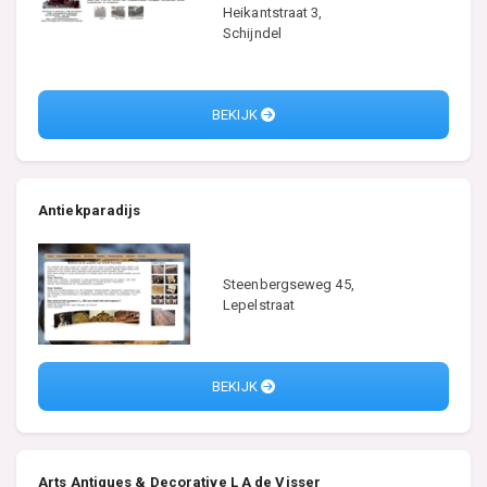
Heikantstraat 3,
Schijndel
BEKIJK
Antiekparadijs
Steenbergseweg 45,
Lepelstraat
BEKIJK
Arts Antiques & Decorative L A de Visser