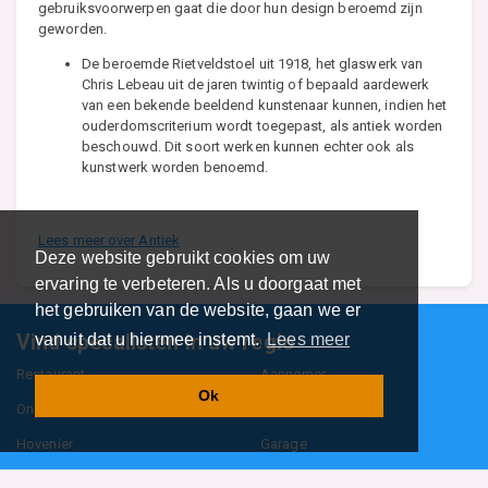
gebruiksvoorwerpen gaat die door hun design beroemd zijn
geworden.
De beroemde Rietveldstoel uit 1918, het glaswerk van
Chris Lebeau uit de jaren twintig of bepaald aardewerk
van een bekende beeldend kunstenaar kunnen, indien het
ouderdomscriterium wordt toegepast, als antiek worden
beschouwd. Dit soort werken kunnen echter ook als
kunstwerk worden benoemd.
Lees meer over Antiek
Deze website gebruikt cookies om uw
ervaring te verbeteren. Als u doorgaat met
het gebruiken van de website, gaan we er
Vind specalisten in uw regio
vanuit dat u hiermee instemt.
Lees meer
Restaurant
Aannemer
Ok
Onderwijs en Opleidingen
Makelaar
Hovenier
Garage
Sportclub Sportvereniging
Fiets Scooter Brommer