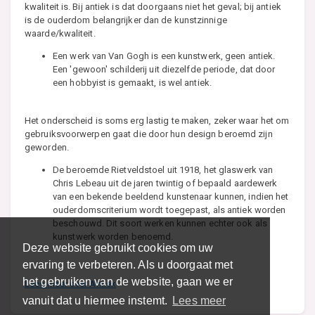
kwaliteit is. Bij antiek is dat doorgaans niet het geval; bij antiek
is de ouderdom belangrijker dan de kunstzinnige
waarde/kwaliteit.
Een werk van Van Gogh is een kunstwerk, geen antiek.
Een 'gewoon' schilderij uit diezelfde periode, dat door
een hobbyist is gemaakt, is wel antiek.
Het onderscheid is soms erg lastig te maken, zeker waar het om
gebruiksvoorwerpen gaat die door hun design beroemd zijn
geworden.
De beroemde Rietveldstoel uit 1918, het glaswerk van
Chris Lebeau uit de jaren twintig of bepaald aardewerk
van een bekende beeldend kunstenaar kunnen, indien het
ouderdomscriterium wordt toegepast, als antiek worden
beschouwd. Dit soort werken kunnen echter ook als
kunstwerk worden benoemd.
Deze website gebruikt cookies om uw
ervaring te verbeteren. Als u doorgaat met
het gebruiken van de website, gaan we er
Lees meer over Antiek
vanuit dat u hiermee instemt.
Lees meer