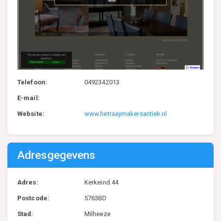
Telefoon:
0492342013
E-mail:
Website:
www.hetraaymakersantiek.nl
Adresgegevens
Adres:
Kerkeind 44
Postcode:
5763BD
Stad:
Milheeze