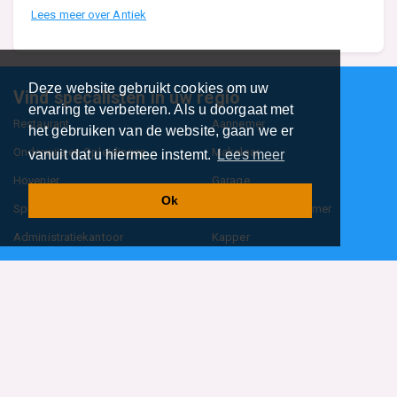
Lees meer over Antiek
Deze website gebruikt cookies om uw
Vind specalisten in uw regio
ervaring te verbeteren. Als u doorgaat met
Restaurant
Aannemer
het gebruiken van de website, gaan we er
Onderwijs en Opleidingen
Makelaar
vanuit dat u hiermee instemt.
Lees meer
Hovenier
Garage
Ok
Sportclub Sportvereniging
Fiets Scooter Brommer
Administratiekantoor
Kapper
Blader door alle 1114 categorieën
Sitemap
Home
Contact
Cookiebeleid
Privacyverklaring
©2026
BedrijfsInformatieOnline.nl