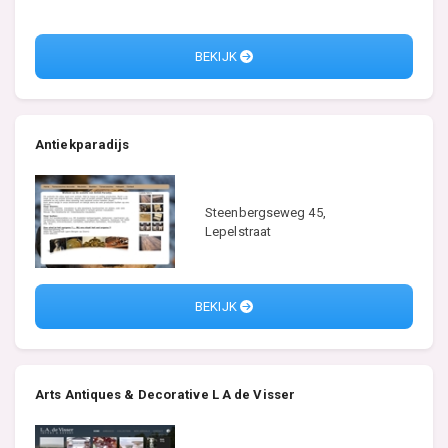
BEKIJK
Antiekparadijs
Steenbergseweg 45,
Lepelstraat
BEKIJK
Arts Antiques & Decorative L A de Visser