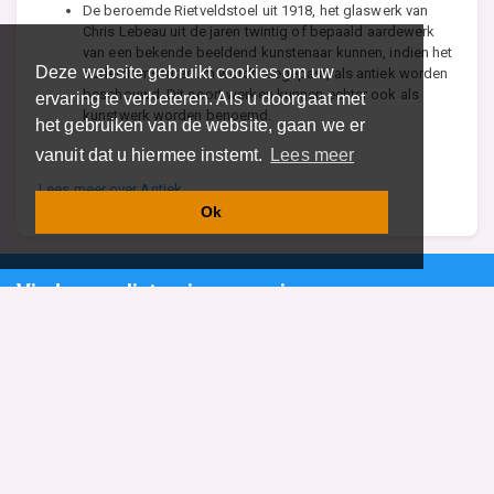
De beroemde Rietveldstoel uit 1918, het glaswerk van
Chris Lebeau uit de jaren twintig of bepaald aardewerk
van een bekende beeldend kunstenaar kunnen, indien het
Deze website gebruikt cookies om uw
ouderdomscriterium wordt toegepast, als antiek worden
beschouwd. Dit soort werken kunnen echter ook als
ervaring te verbeteren. Als u doorgaat met
kunstwerk worden benoemd.
het gebruiken van de website, gaan we er
vanuit dat u hiermee instemt.
Lees meer
Lees meer over Antiek
Ok
Vind specalisten in uw regio
Restaurant
Aannemer
Onderwijs en Opleidingen
Makelaar
Hovenier
Garage
Sportclub Sportvereniging
Fiets Scooter Brommer
Administratiekantoor
Kapper