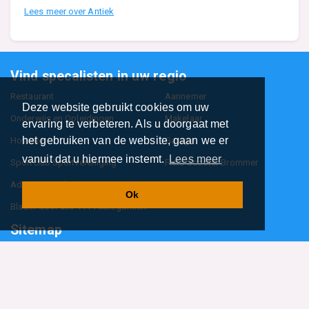
Lees meer over Antiek
Vind specalisten in uw regio
Restaurant
Aannemer
Deze website gebruikt cookies om uw
Onderwijs en Opleidingen
Makelaar
ervaring te verbeteren. Als u doorgaat met
het gebruiken van de website, gaan we er
Hovenier
Garage
vanuit dat u hiermee instemt.
Lees meer
Sportclub Sportvereniging
Fiets Scooter Brommer
Administratiekantoor
Kapper
Ok
Blader door alle 1114 categorieën
Sitemap
Home
Contact
Cookiebeleid
Privacyverklaring
©2026
BedrijfsInformatieOnline.nl