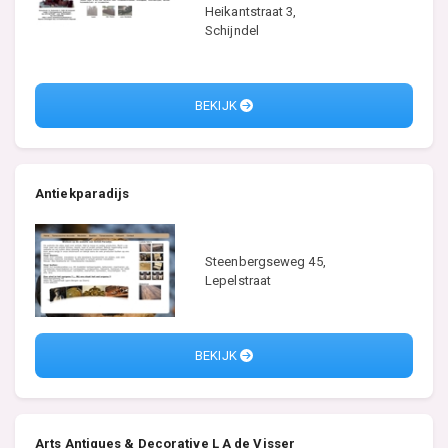
Heikantstraat 3,
Schijndel
BEKIJK
Antiekparadijs
Steenbergseweg 45,
Lepelstraat
BEKIJK
Arts Antiques & Decorative L A de Visser