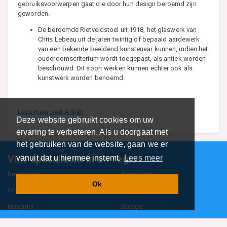
gebruiksvoorwerpen gaat die door hun design beroemd zijn
geworden.
De beroemde Rietveldstoel uit 1918, het glaswerk van
Chris Lebeau uit de jaren twintig of bepaald aardewerk
van een bekende beeldend kunstenaar kunnen, indien het
ouderdomscriterium wordt toegepast, als antiek worden
beschouwd. Dit soort werken kunnen echter ook als
kunstwerk worden benoemd.
Lees meer over Antiek
Deze website gebruikt cookies om uw
ervaring te verbeteren. Als u doorgaat met
het gebruiken van de website, gaan we er
Vind specalisten in uw regio
vanuit dat u hiermee instemt.
Lees meer
Restaurant
Aannemer
Ok
Onderwijs en Opleidingen
Makelaar
Hovenier
Garage
Sportclub Sportvereniging
Fiets Scooter Brommer