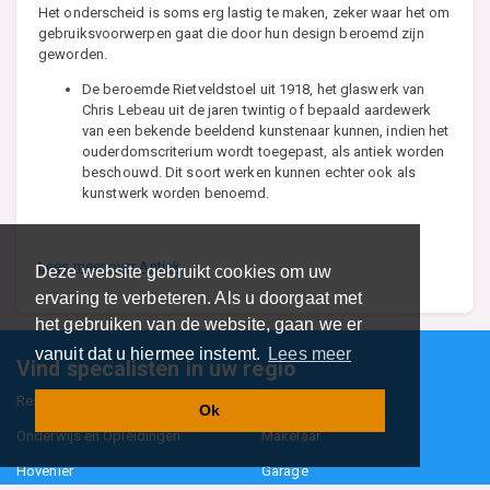
Het onderscheid is soms erg lastig te maken, zeker waar het om
gebruiksvoorwerpen gaat die door hun design beroemd zijn
geworden.
De beroemde Rietveldstoel uit 1918, het glaswerk van
Chris Lebeau uit de jaren twintig of bepaald aardewerk
van een bekende beeldend kunstenaar kunnen, indien het
ouderdomscriterium wordt toegepast, als antiek worden
beschouwd. Dit soort werken kunnen echter ook als
kunstwerk worden benoemd.
Lees meer over Antiek
Deze website gebruikt cookies om uw
ervaring te verbeteren. Als u doorgaat met
het gebruiken van de website, gaan we er
vanuit dat u hiermee instemt.
Lees meer
Vind specalisten in uw regio
Restaurant
Aannemer
Ok
Onderwijs en Opleidingen
Makelaar
Hovenier
Garage