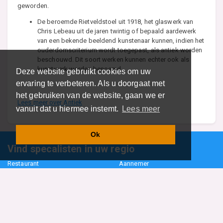
geworden.
De beroemde Rietveldstoel uit 1918, het glaswerk van
Chris Lebeau uit de jaren twintig of bepaald aardewerk
van een bekende beeldend kunstenaar kunnen, indien het
ouderdomscriterium wordt toegepast, als antiek worden
beschouwd. Dit soort werken kunnen echter ook als
kunstwerk worden benoemd.
Deze website gebruikt cookies om uw
ervaring te verbeteren. Als u doorgaat met
het gebruiken van de website, gaan we er
Lees meer over Antiek
vanuit dat u hiermee instemt.
Lees meer
Ok
Vind specalisten in uw regio
Restaurant
Aannemer
Onderwijs en Opleidingen
Makelaar
Hovenier
Garage
Sportclub Sportvereniging
Fiets Scooter Brommer