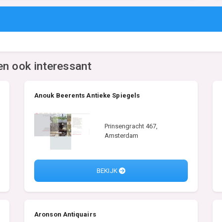
en ook interessant
Anouk Beerents Antieke Spiegels
Prinsengracht 467,
Amsterdam
BEKIJK
Aronson Antiquairs