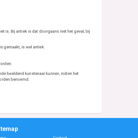
 is. Bij antiek is dat doorgaans niet het geval; bij
s gemaakt, is wel antiek.
worden.
ende beeldend kunstenaar kunnen, indien het
 worden benoemd.
itemap
ome
Contact