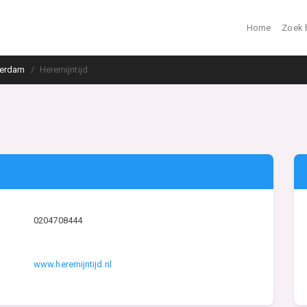
Home
Zoek 
erdam
Heremijntijd
0204708444
www.heremijntijd.nl