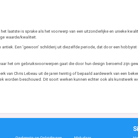
t laatste is sprake als het voorwerp van een uitzonderlijke en unieke kwaliteit
ge waarde/kwaliteit.
ntiek. Een 'gewoon' schilderij uit diezelfde periode, dat door een hobbyist i
 waar het om gebruiksvoorwerpen gaat die door hun design beroemd zijn ge
erk van Chris Lebeau uit de jaren twintig of bepaald aardewerk van een bek
tiek worden beschouwd. Dit soort werken kunnen echter ook als kunstwerk
S
Onderwijs en Opleidingen
Makelaar
H