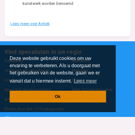
kunstwerk worden benoemd.
Lees meer over Antiek
Vind specalisten in uw regio
Deze website gebruikt cookies om uw
Restaurant
Aannemer
ervaring te verbeteren. Als u doorgaat met
Onderwijs en Opleidingen
Makelaar
het gebruiken van de website, gaan we er
Hovenier
Garage
vanuit dat u hiermee instemt.
Lees meer
Sportclub Sportvereniging
Fiets Scooter Brommer
Ok
Administratiekantoor
Kapper
Blader door alle 1114 categorieën
Sitemap
Home
Contact
Cookiebeleid
Privacyverklaring