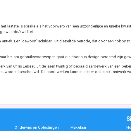
t laatste is sprake als het voorwerp van een uitzonderlijke en unieke kwaliteit
ge waarde/kwaliteit.
ntiek. Een 'gewoon' schilderij uit diezelfde periode, dat door een hobbyist i
 waar het om gebruiksvoorwerpen gaat die door hun design beroemd zijn ge
erk van Chris Lebeau uit de jaren twintig of bepaald aardewerk van een bek
tiek worden beschouwd. Dit soort werken kunnen echter ook als kunstwerk
S
Onderwijs en Opleidingen
Makelaar
H