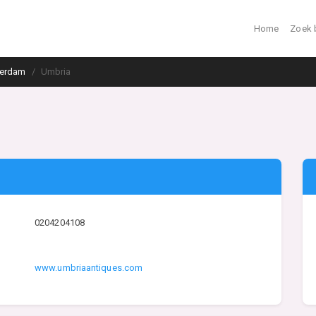
Home
Zoek 
erdam
Umbria
0204204108
www.umbriaantiques.com