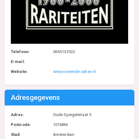
Telefoon:
0655133522
E-mail:
Website:
www.roerende-zaken.nl
Adresgegevens
Adres:
Oude Spiegelstraat 5
Postcode:
1016BM
Stad:
Amsterdam