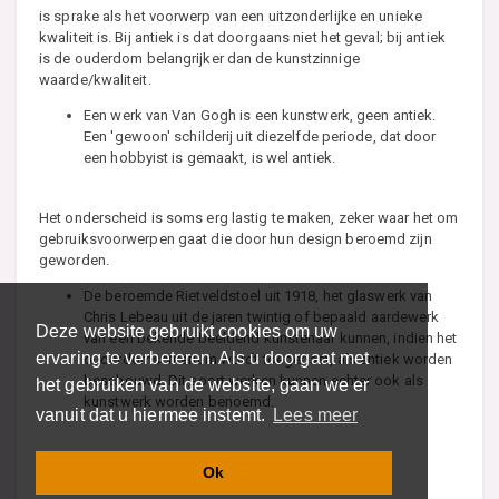
is sprake als het voorwerp van een uitzonderlijke en unieke
kwaliteit is. Bij antiek is dat doorgaans niet het geval; bij antiek
is de ouderdom belangrijker dan de kunstzinnige
waarde/kwaliteit.
Een werk van Van Gogh is een kunstwerk, geen antiek.
Een 'gewoon' schilderij uit diezelfde periode, dat door
een hobbyist is gemaakt, is wel antiek.
Het onderscheid is soms erg lastig te maken, zeker waar het om
gebruiksvoorwerpen gaat die door hun design beroemd zijn
geworden.
De beroemde Rietveldstoel uit 1918, het glaswerk van
Chris Lebeau uit de jaren twintig of bepaald aardewerk
Deze website gebruikt cookies om uw
van een bekende beeldend kunstenaar kunnen, indien het
ervaring te verbeteren. Als u doorgaat met
ouderdomscriterium wordt toegepast, als antiek worden
beschouwd. Dit soort werken kunnen echter ook als
het gebruiken van de website, gaan we er
kunstwerk worden benoemd.
vanuit dat u hiermee instemt.
Lees meer
Ok
Lees meer over Antiek