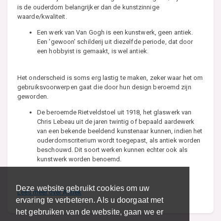
is de ouderdom belangrijker dan de kunstzinnige
waarde/kwaliteit.
Een werk van Van Gogh is een kunstwerk, geen antiek.
Een 'gewoon' schilderij uit diezelfde periode, dat door
een hobbyist is gemaakt, is wel antiek.
Het onderscheid is soms erg lastig te maken, zeker waar het om
gebruiksvoorwerpen gaat die door hun design beroemd zijn
geworden.
De beroemde Rietveldstoel uit 1918, het glaswerk van
Chris Lebeau uit de jaren twintig of bepaald aardewerk
van een bekende beeldend kunstenaar kunnen, indien het
ouderdomscriterium wordt toegepast, als antiek worden
beschouwd. Dit soort werken kunnen echter ook als
kunstwerk worden benoemd.
Deze website gebruikt cookies om uw
Lees meer over Antiek
ervaring te verbeteren. Als u doorgaat met
het gebruiken van de website, gaan we er