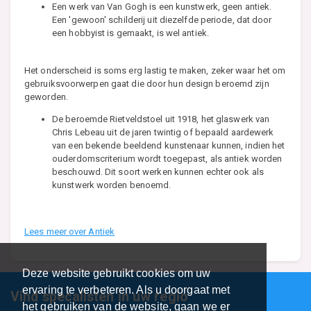
Een werk van Van Gogh is een kunstwerk, geen antiek.
Een 'gewoon' schilderij uit diezelfde periode, dat door
een hobbyist is gemaakt, is wel antiek.
Het onderscheid is soms erg lastig te maken, zeker waar het om
gebruiksvoorwerpen gaat die door hun design beroemd zijn
geworden.
De beroemde Rietveldstoel uit 1918, het glaswerk van
Chris Lebeau uit de jaren twintig of bepaald aardewerk
van een bekende beeldend kunstenaar kunnen, indien het
ouderdomscriterium wordt toegepast, als antiek worden
beschouwd. Dit soort werken kunnen echter ook als
kunstwerk worden benoemd.
Lees meer over Antiek
Deze website gebruikt cookies om uw
ervaring te verbeteren. Als u doorgaat met
Vind specalisten in uw regio
het gebruiken van de website, gaan we er