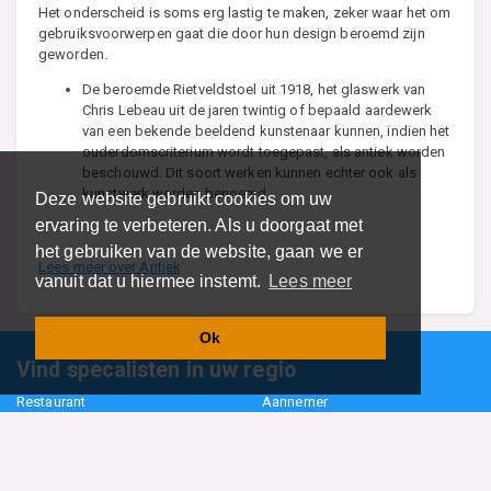
Het onderscheid is soms erg lastig te maken, zeker waar het om
gebruiksvoorwerpen gaat die door hun design beroemd zijn
geworden.
De beroemde Rietveldstoel uit 1918, het glaswerk van
Chris Lebeau uit de jaren twintig of bepaald aardewerk
van een bekende beeldend kunstenaar kunnen, indien het
ouderdomscriterium wordt toegepast, als antiek worden
beschouwd. Dit soort werken kunnen echter ook als
kunstwerk worden benoemd.
Deze website gebruikt cookies om uw
ervaring te verbeteren. Als u doorgaat met
het gebruiken van de website, gaan we er
Lees meer over Antiek
vanuit dat u hiermee instemt.
Lees meer
Ok
Vind specalisten in uw regio
Restaurant
Aannemer
Onderwijs en Opleidingen
Makelaar
Hovenier
Garage